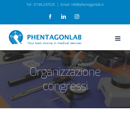
Salta
Tel.: 0746.247025
|
Email: info@phentagonlab.it
al
Facebook
LinkedIn
Instagram
contenuto
Organizzazione
congressi